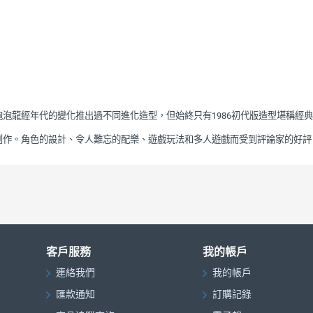
泡泡龍經年代的變化推出過不同進化造型，但始終只有
初代版造型堪稱經典
1986
創作。角色的設計、令人難忘的配樂、遊戲玩法和多人遊戲而受到評論家的好評
客戶服務
我的帳戶
連絡我們
我的帳戶
匯款通知
訂購記錄