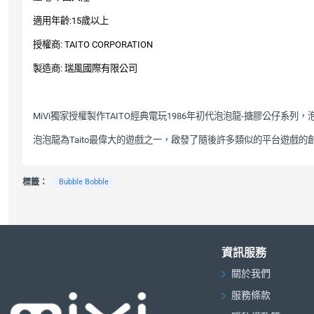
適用年齡
歲以上
:15
授權商
: TAITO CORPORATION
製造商
瑞風國際有限公司
:
獨家授權製作
經典電玩
年初代泡泡龍
搪膠公仔
系列，
MiVi
TAITO
1986
-
泡泡龍為
最偉大的遊戲之一，啟發了隨後許多類似的平台遊戲的
Taito
標籤：
Bubble Bobble
資訊服務
關於我們
服務條款