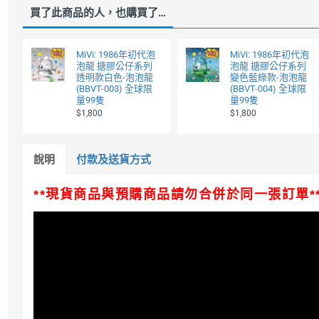
買了此商品的人，也購買了…
MiVi: 1986年初代泡
MiVi: 1986年初代泡
泡龍 搪膠公仔系列
泡龍 搪膠公仔系列
透明款白色-泡泡龍
變色藍綠款-泡泡龍
(BBVT-003) 全球限
(BBVT-004) 全球限
量99隻
量99隻
$1,800
$1,800
說明
付款及送貨方式
**現貨商品與預購商品請勿合併於同一張訂單*