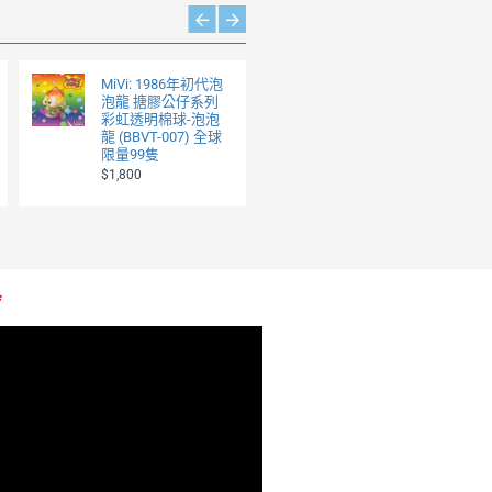
MiVi: 1986年初代泡
泡龍 搪膠公仔系列
彩虹透明棉球-泡泡
龍 (BBVT-007) 全球
限量99隻
$1,800
*