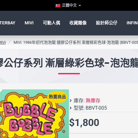
正體中文
TERBAY
MIVI
可動人偶
收藏雕像
設計師公仔
INFIN
iVi
MiVi: 1986年初代泡泡龍 搪膠公仔系列 漸層綠彩色球-泡泡龍 (BBVT-00
搪膠公仔系列 漸層綠彩色球-泡泡龍 
熱賣商品
庫存:
無庫存
型號:
BBVT-005
$1,800