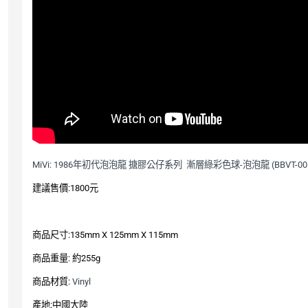
年初代泡泡龍
搪膠公仔系列
漸層綠彩色球
泡泡龍
Mi
Vi: 1986
-
(BBVT-00
建議售價
元
:1800
商品尺寸
:135mm X 125mm X 115mm
商品重量
約
:
255g
商品材質
:
Vinyl
產地
中國大陸
: