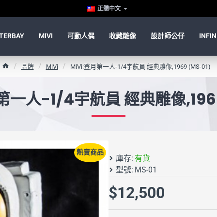
正體中文
TERBAY
MIVI
可動人偶
收藏雕像
設計師公仔
INFIN
h
品牌
MiVi
MiVi:登月第一人-1/4宇航員 經典雕像,1969 (MS-01)
o
m
第一人-1/4宇航員 經典雕像,1969
e
熱賣商品
庫存:
有貨
型號:
MS-01
$12,500