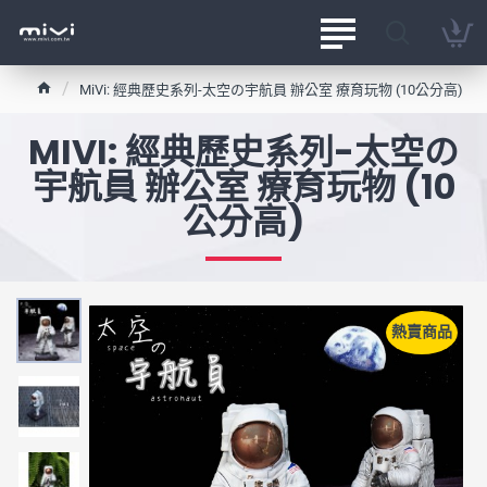
h
MiVi: 經典歷史系列-太空の宇航員 辦公室 療育玩物 (10公分高)
o
m
MIVI: 經典歷史系列-太空の
e
宇航員 辦公室 療育玩物 (10
公分高)
熱賣商品